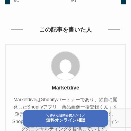
この記事を書いた人
Marketdive
MarketdiveはShopifyパートナーであり、独自に開
発したShopifyアプリ「商品画像一括登録くん」を
運営しています。またEコマース専門家として、
＼好きな日時を選ぶだけ／
無料オンライン相談
Shopifyを中心にEC事業及びデジタルマーケティン
グのコンサルティングを提供しています。