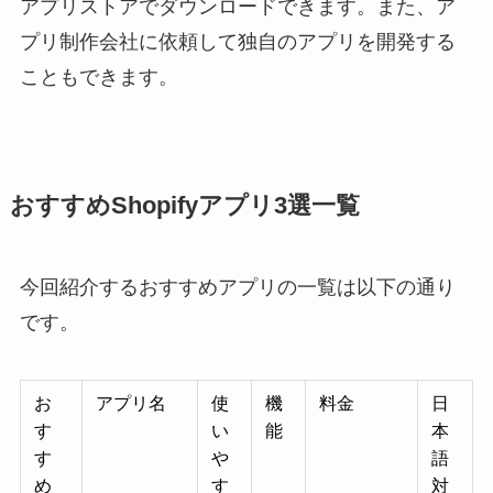
アプリストアでダウンロードできます。また、ア
プリ制作会社に依頼して独自のアプリを開発する
こともできます。
おすすめShopifyアプリ3選一覧
今回紹介するおすすめアプリの一覧は以下の通り
です。
お
アプリ名
使
機
料金
日
す
い
能
本
す
や
語
め
す
対