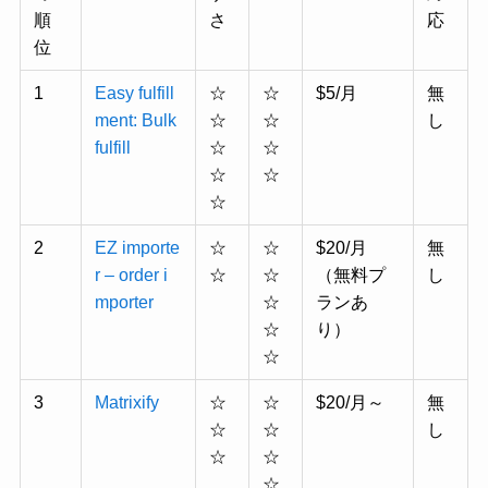
順
さ
応
位
1
Easy fulfill
☆
☆
$5/月
無
ment: Bulk
☆
☆
し
fulfill
☆
☆
☆
☆
☆
2
EZ importe
☆
☆
$20/月
無
r – order i
☆
☆
（無料プ
し
mporter
☆
ランあ
☆
り）
☆
3
Matrixify
☆
☆
$20/月～
無
☆
☆
し
☆
☆
☆