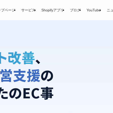
ップページ
サービス
Shopifyアプリ
ブログ
YouTube
ニ
ト改善
、
営支援
の
たのEC事