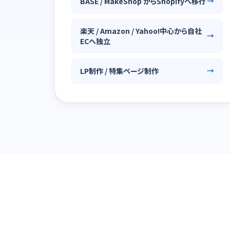
BASE / MakeShop からShopifyへ移行
楽天 / Amazon / Yahoo!中心から自社
ECへ独立
LP制作 / 特集ページ制作