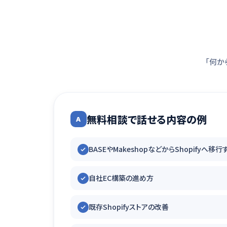
「何か
無料相談で話せる内容の例
A
BASEやMakeshopなどからShopifyへ
自社EC構築の進め方
既存Shopifyストアの改善