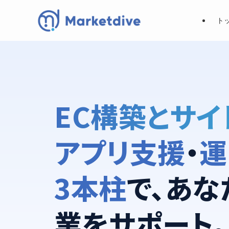
ト
EC構築とサイ
アプリ支援
・
運
3本柱
で、あな
業をサポート。