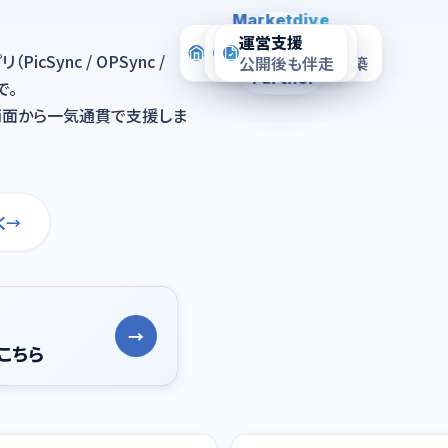
Marketdive
EC構築
アプリ支援
運営支援
Shopify
cSync / OPSync /
Shopify移行・新規構築
1,500社+が導入
公開後も伴走
Partner
で。
両面から一気通貫で支援しま
く
→
→
はこちら