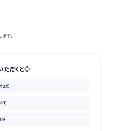
します。
いただくと◎
あれば）
メモ
算感