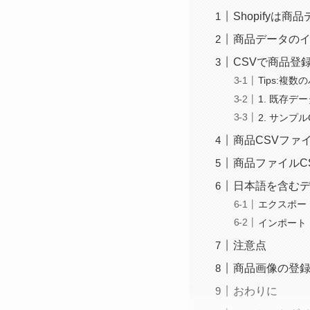
Shopifyは
商品データのイ
CSVで商品登
Tips:
1. 既存デ
2. サンプ
商品CSVファ
商品ファイルC
日本語を含む
エクスポー
インポート
注意点
商品画像の登
おわりに